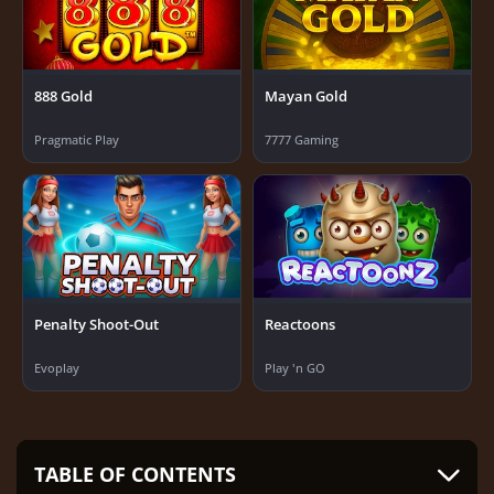
888 Gold
Mayan Gold
Pragmatic Play
7777 Gaming
Penalty Shoot-Out
Reactoons
Evoplay
Play 'n GO
TABLE OF CONTENTS