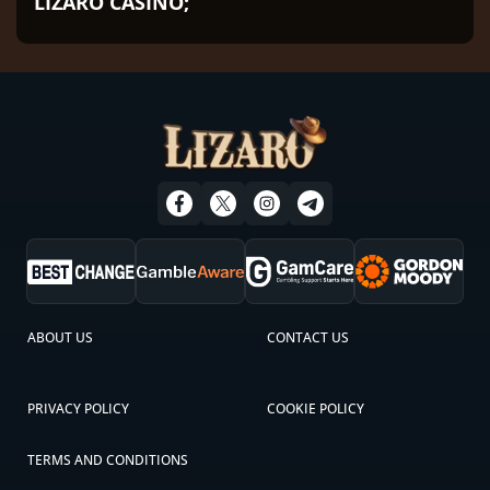
LIZARO CASINO;
ABOUT US
CONTACT US
PRIVACY POLICY
COOKIE POLICY
TERMS AND CONDITIONS