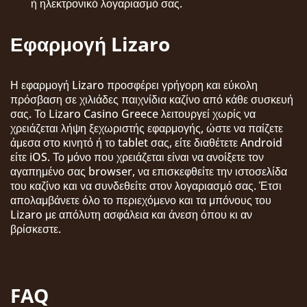
ή ηλεκτρονικό λογαριασμό σας.
Εφαρμογή Lizaro
Η εφαρμογή Lizaro προσφέρει γρήγορη και εύκολη
πρόσβαση σε χιλιάδες παιχνίδια καζίνο από κάθε συσκευή
σας. Το Lizaro Casino Greece λειτουργεί χωρίς να
χρειάζεται λήψη ξεχωριστής εφαρμογής, ώστε να παίζετε
άμεσα στο κινητό ή το tablet σας, είτε διαθέτετε Android
είτε iOS. Το μόνο που χρειάζεται είναι να ανοίξετε τον
αγαπημένο σας browser, να επισκεφθείτε την ιστοσελίδα
του καζίνο και να συνδεθείτε στον λογαριασμό σας. Έτσι
απολαμβάνετε όλο το περιεχόμενο και τα μπόνους του
Lizaro με απόλυτη ασφάλεια και άνεση όπου κι αν
βρίσκεστε.
FAQ