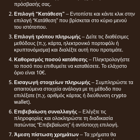
πρόσβασής σας.
Επιλογή “Κατάθεση”
– Εντοπίστε και κάντε κλικ στην
επιλογή “Κατάθεση” που βρίσκεται στο κύριο μενού
του ιστότοπου.
Επιλογή τρόπου πληρωμής
– Δείτε τις διαθέσιμες
μεθόδους (π.χ. κάρτα, ηλεκτρονικό πορτοφόλι ή
κρυπτονόμισμα) και διαλέξτε αυτή που προτιμάτε.
Καθορισμός ποσού κατάθεσης
– Πληκτρολογήστε
το ποσό που επιθυμείτε να καταθέσετε. Το ελάχιστο
όριο είναι 10€.
Εισαγωγή στοιχείων πληρωμής
– Συμπληρώστε τα
απαιτούμενα στοιχεία ανάλογα με τη μέθοδο που
επιλέξατε (π.χ. αριθμός κάρτας ή διεύθυνση crypto
wallet).
Επιβεβαίωση συναλλαγής
– Ελέγξτε τις
πληροφορίες και ολοκληρώστε τη διαδικασία
πατώντας “Επιβεβαίωση” ή αντίστοιχη επιλογή.
Άμεση πίστωση χρημάτων
– Τα χρήματα θα