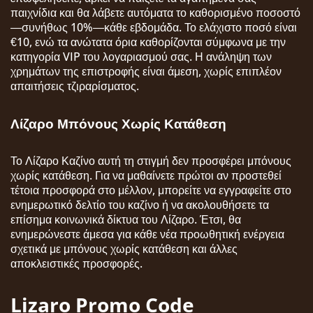
παιχνίδια και θα λάβετε αυτόματα το καθορισμένο ποσοστό
—συνήθως 10%—κάθε εβδομάδα. Το ελάχιστο ποσό είναι
€10, ενώ τα ανώτατα όρια καθορίζονται σύμφωνα με την
κατηγορία VIP του λογαριασμού σας. Η ανάληψη των
χρημάτων της επιστροφής είναι άμεση, χωρίς επιπλέον
απαιτήσεις τζιραρίσματος.
Λίζαρο Μπόνους Χωρίς Κατάθεση
Το Λίζαρο Καζίνο αυτή τη στιγμή δεν προσφέρει μπόνους
χωρίς κατάθεση. Για να μαθαίνετε πρώτοι αν προστεθεί
τέτοια προσφορά στο μέλλον, μπορείτε να εγγραφείτε στο
ενημερωτικό δελτίο του καζίνο ή να ακολουθήσετε τα
επίσημα κοινωνικά δίκτυα του Λίζαρο. Έτσι, θα
ενημερώνεστε άμεσα για κάθε νέα προωθητική ενέργεια
σχετικά με μπόνους χωρίς κατάθεση και άλλες
αποκλειστικές προσφορές.
Lizaro Promo Code