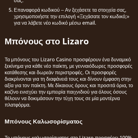
σας.
Επαναφορά κωδικού – Αν ξεχάσετε τα στοιχεία σας,
χρησιμοποιήστε την επιλογή «Ξεχάσατε τον κωδικό;»
για να λάβετε νέο κωδικό μέσω email.
Μπόνους στο Lizaro
Τα μπόνους του Lizaro Casino προσφέρουν ένα δυναμικό
ξεκίνημα για κάθε νέο παίκτη, με γενναιόδωρες προσφορές
κατάθεσης και δωρεάν περιστροφές. Οι προσφορές
διακρίνονται για τη διαφάνειά τους και δίνουν έμφαση στην
αξία για τον παίκτη. Με δίκαιους όρους και προσιτά όρια, το
καζίνο ενισχύει την εμπειρία παιχνιδιού για όλους όσους
θέλουν να δοκιμάσουν την τύχη τους σε μία μοντέρνα
πλατφόρμα.
Μπόνους Καλωσορίσματος
Το μπόνους καλωσορίσματος στο Lizaro προσφέρει 100%