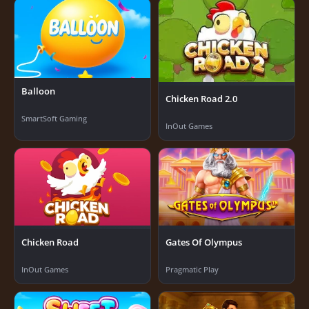
Balloon
Chicken Road 2.0
SmartSoft Gaming
InOut Games
Chicken Road
Gates Of Olympus
InOut Games
Pragmatic Play