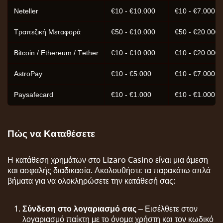
Neteller
€10 - €10.000
€10 - €7.000 (μ
Τραπεζική Μεταφορά
€50 - €10.000
€50 - €20.000
Bitcoin / Ethereum / Τether
€10 - €10.000
€10 - €20.000
AstroPay
€10 - €5.000
€10 - €7.000
Paysafecard
€10 - €1.000
€10 - €1.000 (
Πώς να Καταθέσετε
Η κατάθεση χρημάτων στο Lizaro Casino είναι μια άμεση
και ασφαλής διαδικασία. Ακολουθήστε τα παρακάτω απλά
βήματα για να ολοκληρώσετε την κατάθεσή σας:
Σύνδεση στο λογαριασμό σας
– Εισέλθετε στον
λογαριασμό παίκτη με το όνομα χρήστη και τον κωδικό