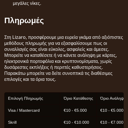
μεγάλες νίκες.
Πληρωμές
Στη Lizaro, προσφέρουμε μια ευρεία γκάμα από αξιόπιστες
μεθόδους πληρωμής για να εξασφαλίσουμε πως οι
συναλλαγές σας είναι εύκολες, ασφαλείς και άμεσες.
Μπορείτε να καταθέσετε ή να κάνετε ανάληψη με κάρτες,
ηλεκτρονικά πορτοφόλια και κρυπτονομίσματα, χωρίς
δυσάρεστες εκπλήξεις ή περιττές καθυστερήσεις.
Παρακάτω μπορείτε να δείτε συνοπτικά τις διαθέσιμες
επιλογές και τα όρια τους.
Επιλογή Πληρωμής
Όριο Κατάθεσης
Όριο Ανάληψης
Visa / Mastercard
€10 - €5.000
€10 - €5.000
Skrill
€10 - €10.000
€10 - €7.000 (μ