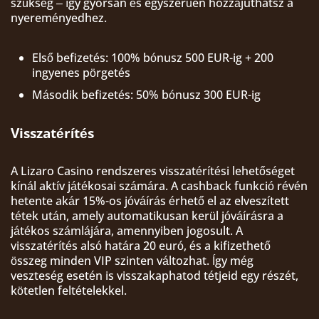
szükség – így gyorsan és egyszerűen hozzájuthatsz a
nyereményedhez.
Első befizetés: 100% bónusz 500 EUR-ig + 200
ingyenes pörgetés
Második befizetés: 50% bónusz 300 EUR-ig
Visszatérítés
A Lizaro Casino rendszeres visszatérítési lehetőséget
kínál aktív játékosai számára. A cashback funkció révén
hetente akár 15%-os jóváírás érhető el az elveszített
tétek után, amely automatikusan kerül jóváírásra a
játékos számlájára, amennyiben jogosult. A
visszatérítés alsó határa 20 euró, és a kifizethető
összeg minden VIP szinten változhat. Így még
veszteség esetén is visszakaphatod tétjeid egy részét,
kötetlen feltételekkel.