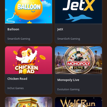
Balloon
JetX
SmartSoft Gaming
SmartSoft Gaming
Chicken Road
Monopoly Live
InOut Games
Evolution Gaming