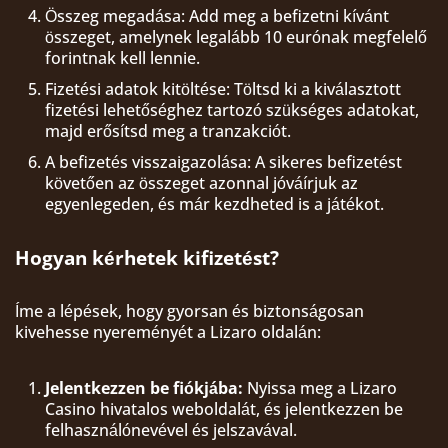
Összeg megadása: Add meg a befizetni kívánt
összeget, amelynek legalább 10 eurónak megfelelő
forintnak kell lennie.
Fizetési adatok kitöltése: Töltsd ki a kiválasztott
fizetési lehetőséghez tartozó szükséges adatokat,
majd erősítsd meg a tranzakciót.
A befizetés visszaigazolása: A sikeres befizetést
követően az összeget azonnal jóváírjuk az
egyenlegeden, és már kezdheted is a játékot.
Hogyan kérhetek kifizetést?
Íme a lépések, hogy gyorsan és biztonságosan
kivehesse nyereményét a Lizaro oldalán:
Jelentkezzen be fiókjába:
Nyissa meg a Lizaro
Casino hivatalos weboldalát, és jelentkezzen be
felhasználónevével és jelszavával.