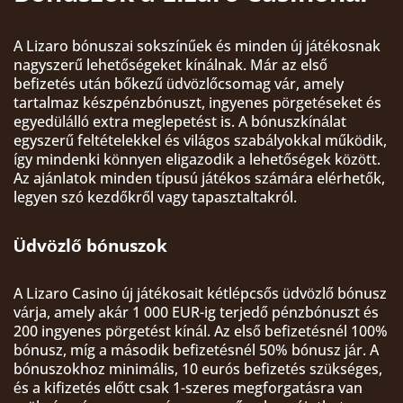
A Lizaro bónuszai sokszínűek és minden új játékosnak
nagyszerű lehetőségeket kínálnak. Már az első
befizetés után bőkezű üdvözlőcsomag vár, amely
tartalmaz készpénzbónuszt, ingyenes pörgetéseket és
egyedülálló extra meglepetést is. A bónuszkínálat
egyszerű feltételekkel és világos szabályokkal működik,
így mindenki könnyen eligazodik a lehetőségek között.
Az ajánlatok minden típusú játékos számára elérhetők,
legyen szó kezdőkről vagy tapasztaltakról.
Üdvözlő bónuszok
A Lizaro Casino új játékosait kétlépcsős üdvözlő bónusz
várja, amely akár 1 000 EUR-ig terjedő pénzbónuszt és
200 ingyenes pörgetést kínál. Az első befizetésnél 100%
bónusz, míg a második befizetésnél 50% bónusz jár. A
bónuszokhoz minimális, 10 eurós befizetés szükséges,
és a kifizetés előtt csak 1-szeres megforgatásra van