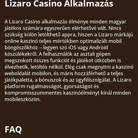
Lizaro Casino Alkalmazás
A Lizaro Casino alkalmazás élménye minden magyar
játékos számára egyszerűen elérhetővé vált. Nincs
szükség külön letölthető appra, hiszen a Lizaro márkájú
online kaszinó teljes mértékben optimalizált mobil
böngészőkhöz – legyen szó iOS vagy Android
készülékekről. A felhasználók az asztali gépen
megszokott összes funkciót és játékot útközben is
élvezhetik, letöltés nélkül. Elég csak megnyitni a kaszinó
weboldalát mobilon, és máris hozzáférhető a teljes
játékpaletta, a bónuszok és az ügyfélszolgálat. A Lizaro
platform rugalmasságot, gyorsaságot és
kompromisszummentes kaszinóélményt kínál minden
mobileszközön.
FAQ