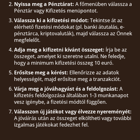
Nyissa meg a Pénztárat:
A főmenüben válassza a
Pénztár vagy Kifizetés menüpontot.
Válassza ki a kifizetési módot:
Tekintse át az
elérhető fizetési módokat (pl. banki átutalás, e-
pénztárca, kriptovaluták), majd válassza az Önnek
megfelelőt.
Adja meg a kifizetni kívánt összeget:
Írja be az
összeget, amelyet ki szeretne utalni. Ne feledje,
hogy a minimum kifizetési összeg 10 euró.
Erősítse meg a kérést:
Ellenőrizze az adatok
helyességét, majd erősítse meg a tranzakciót.
Várja meg a jóváhagyást és a feldolgozást:
A
kifizetés feldolgozása általában 1-3 munkanapot
vesz igénybe, a fizetési módtól függően.
Válasszon új játékot vagy élvezze nyereményét:
A jóváírás után az összeget elköltheti vagy további
izgalmas játékokat fedezhet fel.