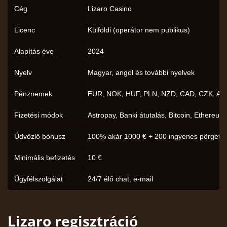
Cég
Lizaro Casino
Licenc
Külföldi (operátor nem publikus)
Alapítás éve
2024
Nyelv
Magyar, angol és további nyelvek
Pénznemek
EUR, NOK, HUF, PLN, NZD, CAD, CZK, A
Fizetési módok
Astropay, Banki átutalás, Bitcoin, Ethereum,
Üdvözlő bónusz
100% akár 1000 € + 200 ingyenes pörgeté
Minimális befizetés
10 €
Ügyfélszolgálat
24/7 élő chat, e-mail
Lizaro regisztráció