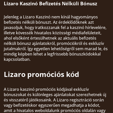
Lizaro Kaszinó Befizetés Nélküli Bónusz
Jelenleg a Lizaro Kaszinó nem kínál hagyományos
befizetés nélküli bónuszt. Az érdeklődőknek azt
javasoljuk, hogy iratkozzanak fel a kaszinó hírlevelére,
illetve kövessék hivatalos közösségi médiafelületeit,
ahol elsőként értesülhetnek az aktuális befizetés
nélküli bónusz ajánlatokról, promóciókról és exkluzív
jutalmakról. Így egyetlen lehetőségről sem marad le, és
mindig képben lehet a legfrissebb bónuszkódokkal
kapcsolatban.
Lizaro promóciós kód
A Lizaro kaszinó promóciós kódjával exkluzív
bónuszokat és különleges ajánlatokat szerezhetnek új
és visszatérő játékosaink. A Lizaro regisztráció során
vagy befizetéskor egyszerűen megadhatja a kódot,
amit a hivatalos weboldalunk promóciós oldalán vagy