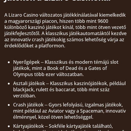
A Lizaro Casino változatos játékkínálatával kiemelkedik
a magyarországi piacon, hiszen több mint 9600
különböző kaszinó játékot kínál, több mint ötven vezető
játékfejlesztőtől. A klasszikus játékautomatáktól kezdve
az innovatív crash játékokig számos lehetőség várja az
érdeklődőket a platformon.
Nyerőgépek – Klasszikus és modern témájú slot
játékok, mint a Book of Dead és a Gates of
Olympus több ezer változatban.
Asztali játékok – Klasszikus kaszinójátékok, például
blackjack, rulett és baccarat, több mint száz
verzióban.
Crash játékok – Gyors lefolyású, izgalmas játékok,
mint például az Aviator vagy a Spaceman, innovatív
élménnyel, közel ötven lehetőséggel.
Kártyajátékok – Sokféle kártyajáték található,