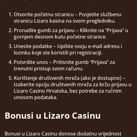
Otvorite početnu stranicu – Posjetite službenu
stranicu Lizaro kasina na svom pregledniku.
Pronađite gumb za prijavu – Kliknite na “Prijava” u
gornjem desnom kutu početne stranice.
Unesite podatke – Upišite svoju e-mail adresu i
lozinku koje ste koristili pri registraciji.
Potvrdite unos – Pritisnite gumb “Prijava” za
trenutni pristup svom računu.
Korištenje društvenih mreža (ako je dostupno) –
Izaberite opciju društvenih mreža za bržu prijavu u
Lizaro Casino Hrvatska, bez potrebe za ručnim
unosom podataka.
Bonusi u Lizaro Casinu
Bonusi u Lizaro Casinu donose dodatnu vrijednost