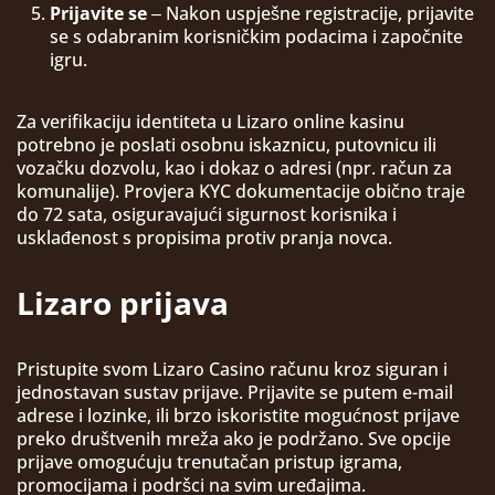
Prijavite se
– Nakon uspješne registracije, prijavite
se s odabranim korisničkim podacima i započnite
igru.
Za verifikaciju identiteta u Lizaro online kasinu
potrebno je poslati osobnu iskaznicu, putovnicu ili
vozačku dozvolu, kao i dokaz o adresi (npr. račun za
komunalije). Provjera KYC dokumentacije obično traje
do 72 sata, osiguravajući sigurnost korisnika i
usklađenost s propisima protiv pranja novca.
Lizaro prijava
Pristupite svom Lizaro Casino računu kroz siguran i
jednostavan sustav prijave. Prijavite se putem e-mail
adrese i lozinke, ili brzo iskoristite mogućnost prijave
preko društvenih mreža ako je podržano. Sve opcije
prijave omogućuju trenutačan pristup igrama,
promocijama i podršci na svim uređajima.