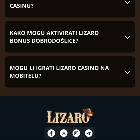
CASINU?
KAKO MOGU AKTIVIRATI LIZARO
BONUS DOBRODOŠLICE?
MOGU LI IGRATI LIZARO CASINO NA
MOBITELU?