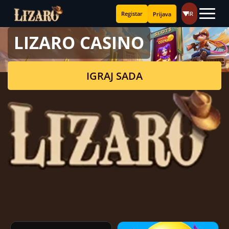
Prijava
Registar
HR
LIZARO CASINO
IGRAJ SADA