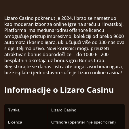
Lizaro Casino pokrenut je 2024. i brzo se nametnuo
kao moderan izbor za online igre na sreću u Hrvatskoj.
Platforma ima međunarodnu offshore licencu i
omogućuje pristup impresivnoj kolekciji od preko 9600
automata i kasino igara, uključujući više od 330 naslova
s djeliteljima uživo. Novi korisnici mogu preuzeti
atraktivan bonus dobrodošlice – do 1000 € i 200
besplatnih okretaja uz bonus igru Bonus Crab.
Registrirajte se danas i istražite bogat asortiman igara,
brze isplate i jednostavno sučelje Lizaro online casina!
Informacije o Lizaro Casinu
Tvrtka
Lizaro Casino
Licenca
Offshore (operater nije specificiran)