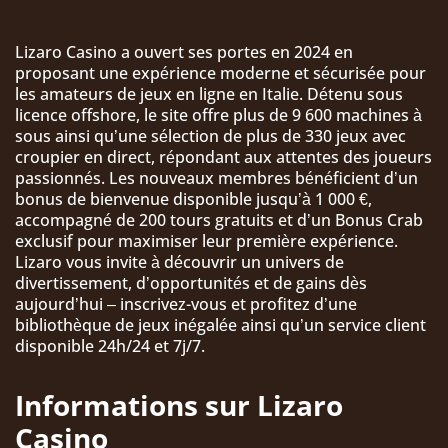
Lizaro Casino a ouvert ses portes en 2024 en
proposant une expérience moderne et sécurisée pour
les amateurs de jeux en ligne en Italie. Détenu sous
licence offshore, le site offre plus de 9 600 machines à
sous ainsi qu’une sélection de plus de 330 jeux avec
croupier en direct, répondant aux attentes des joueurs
passionnés. Les nouveaux membres bénéficient d’un
bonus de bienvenue disponible jusqu’à 1 000 €,
accompagné de 200 tours gratuits et d’un Bonus Crab
exclusif pour maximiser leur première expérience.
Lizaro vous invite à découvrir un univers de
divertissement, d’opportunités et de gains dès
aujourd’hui – inscrivez-vous et profitez d’une
bibliothèque de jeux inégalée ainsi qu’un service client
disponible 24h/24 et 7j/7.
Informations sur Lizaro
Casino