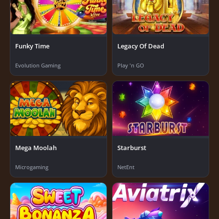
Funky Time
Legacy Of Dead
Evolution Gaming
Play 'n GO
Mega Moolah
Starburst
Microgaming
NetEnt