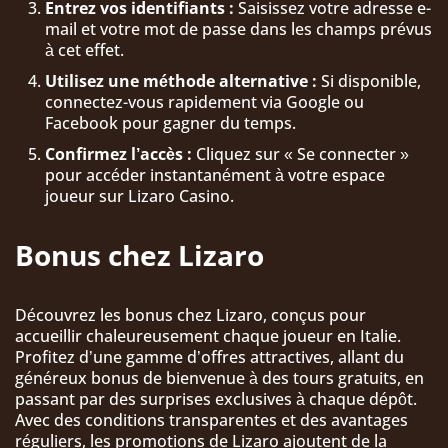
Entrez vos identifiants :
Saisissez votre adresse e-
mail et votre mot de passe dans les champs prévus
à cet effet.
Utilisez une méthode alternative :
Si disponible,
connectez-vous rapidement via Google ou
Facebook pour gagner du temps.
Confirmez l’accès :
Cliquez sur « Se connecter »
pour accéder instantanément à votre espace
joueur sur Lizaro Casino.
Bonus chez Lizaro
Découvrez les bonus chez Lizaro, conçus pour
accueillir chaleureusement chaque joueur en Italie.
Profitez d’une gamme d’offres attractives, allant du
généreux bonus de bienvenue à des tours gratuits, en
passant par des surprises exclusives à chaque dépôt.
Avec des conditions transparentes et des avantages
réguliers, les promotions de Lizaro ajoutent de la