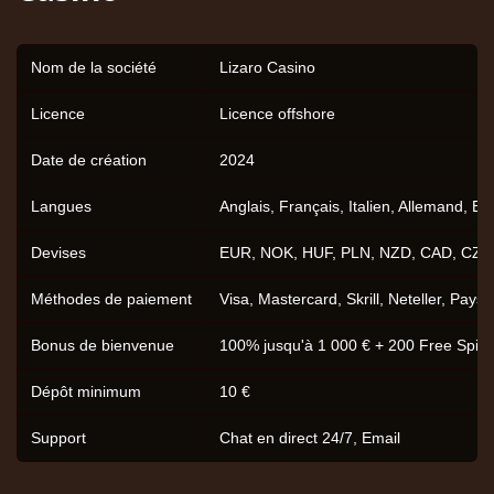
Nom de la société
Lizaro Casino
Licence
Licence offshore
Date de création
2024
Langues
Anglais, Français, Italien, Allemand, Es
Devises
EUR, NOK, HUF, PLN, NZD, CAD, CZK
Méthodes de paiement
Visa, Mastercard, Skrill, Neteller, Pays
Bonus de bienvenue
100% jusqu'à 1 000 € + 200 Free Spin
Dépôt minimum
10 €
Support
Chat en direct 24/7, Email