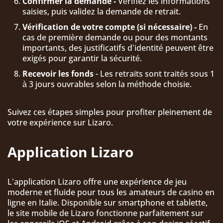
Confirmer la demande -
Vérifiez les informations
saisies, puis validez la demande de retrait.
Vérification de votre compte (si nécessaire) -
En
cas de première demande ou pour des montants
importants, des justificatifs d’identité peuvent être
exigés pour garantir la sécurité.
Recevoir les fonds
- Les retraits sont traités sous 1
à 3 jours ouvrables selon la méthode choisie.
Suivez ces étapes simples pour profiter pleinement de
votre expérience sur Lizaro.
Application Lizaro
L’application Lizaro offre une expérience de jeu
moderne et fluide pour tous les amateurs de casino en
ligne en Italie. Disponible sur smartphone et tablette,
le site mobile de Lizaro fonctionne parfaitement sur