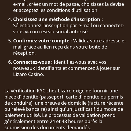
e-mail, créez un mot de passe, choisissez la devise
et acceptez les conditions d’utilisation.
Choisissez une méthode d’inscription :
Sélectionnez l’inscription par e-mail ou connectez-
vous via un réseau social autorisé.
Confirmez votre compte :
Validez votre adresse e-
mail grâce au lien reçu dans votre boîte de
réception.
Connectez-vous :
Identifiez-vous avec vos
nouveaux identifiants et commencez à jouer sur
Lizaro Casino.
La vérification KYC chez Lizaro exige de fournir une
pièce d’identité (passeport, carte d’identité ou permis
de conduire), une preuve de domicile (facture récente
ou relevé bancaire) ainsi qu’un justificatif du mode de
paiement utilisé. Le processus de validation prend
généralement entre 24 et 48 heures après la
soumission des documents demandés.