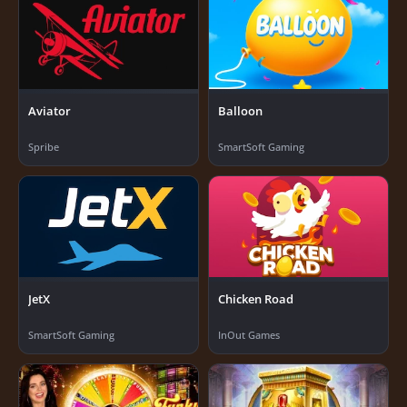
Aviator
Balloon
Spribe
SmartSoft Gaming
JetX
Chicken Road
SmartSoft Gaming
InOut Games