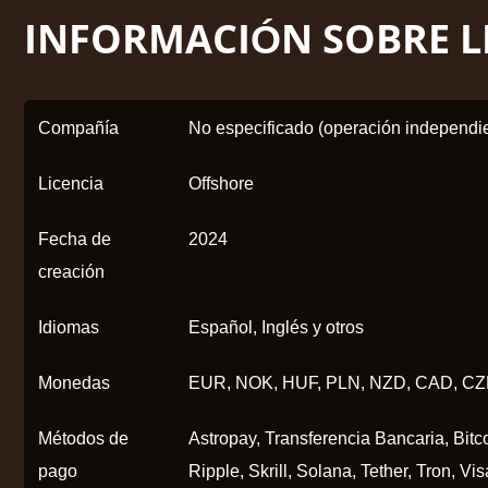
INFORMACIÓN SOBRE L
Compañía
No especificado (operación independi
Licencia
Offshore
Fecha de
2024
creación
Idiomas
Español, Inglés y otros
Monedas
EUR, NOK, HUF, PLN, NZD, CAD, CZ
Métodos de
Astropay, Transferencia Bancaria, Bitco
pago
Ripple, Skrill, Solana, Tether, Tron, Vis