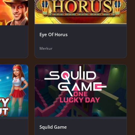
Eye Of Horus
Merkur
Squlid Game