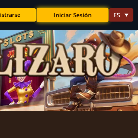
ES
Iniciar Sesión
istrarse