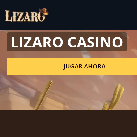
LIZARO CASINO
JUGAR AHORA