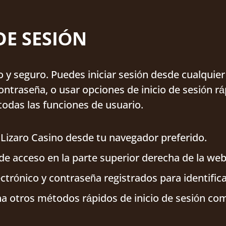
DE SESIÓN
 y seguro. Puedes iniciar sesión desde cualquier 
ontraseña, o usar opciones de inicio de sesión rá
todas las funciones de usuario.
e Lizaro Casino desde tu navegador preferido.
de acceso en la parte superior derecha de la web
ctrónico y contraseña registrados para identifica
na otros métodos rápidos de inicio de sesión como 