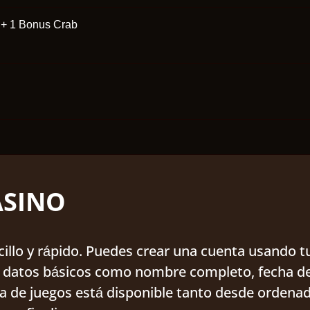
s + 1 Bonus Crab
ASINO
cillo y rápido. Puedes crear una cuenta usando tu
ar datos básicos como nombre completo, fecha d
asa de juegos está disponible tanto desde ordena