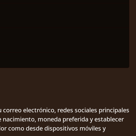
 correo electrónico, redes sociales principales
e nacimiento, moneda preferida y establecer
dor como desde dispositivos móviles y