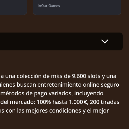
InOut Games
a una colección de más de 9.600 slots y una
quienes buscan entretenimiento online seguro
ce métodos de pago variados, incluyendo
del mercado: 100% hasta 1.000 €, 200 tiradas
os con las mejores condiciones y el mejor