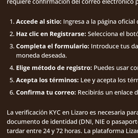
requiere confirmación del correo electrónico pa
Accede al sitio:
Ingresa a la página oficia
Haz clic en Registrarse:
Selecciona el botó
Completa el formulario:
Introduce tus da
moneda deseada.
Elige método de registro:
Puedes usar corr
Acepta los términos:
Lee y acepta los térm
Confirma tu correo:
Recibirás un enlace de
La verificación KYC en Lizaro es necesaria para
documento de identidad (DNI, NIE o pasaporte)
tardar entre 24 y 72 horas. La plataforma Liza