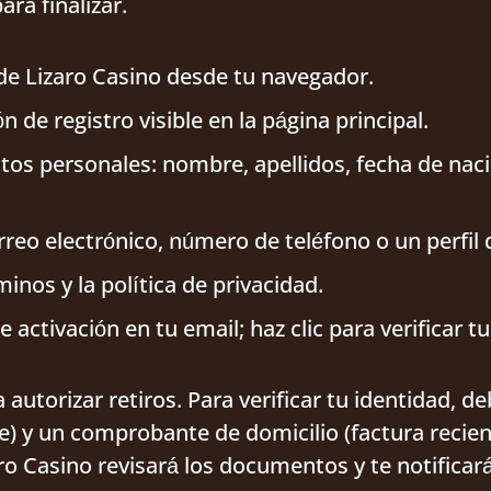
ra finalizar.
l de Lizaro Casino desde tu navegador.
n de registro visible en la página principal.
tos personales: nombre, apellidos, fecha de naci
eo electrónico, número de teléfono o un perfil d
inos y la política de privacidad.
 activación en tu email; haz clic para verificar t
 autorizar retiros. Para verificar tu identidad, 
 y un comprobante de domicilio (factura recient
ro Casino revisará los documentos y te notificará