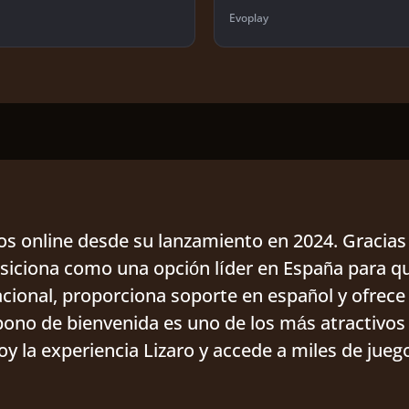
Evoplay
os online desde su lanzamiento en 2024. Gracias 
osiciona como una opción líder en España para 
rnacional, proporciona soporte en español y ofre
ono de bienvenida es uno de los más atractivos 
oy la experiencia Lizaro y accede a miles de jueg